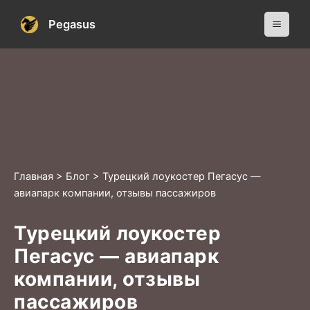
Перейти
Main
Pegasus
к
Men
содержимому
Главная
>
Блог
>
Турецкий лоукостер Пегасус —
авиапарк компании, отзывы пассажиров
Турецкий лоукостер
Пегасус — авиапарк
компании, отзывы
пассажиров