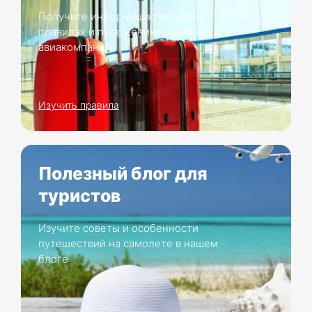
Получите информацию обо всех
правилах и положениях различных
авиакомпаний.
Изучить правила
Полезный блог для
туристов
Изучите советы и особенности
путешествий на самолете в нашем
блоге